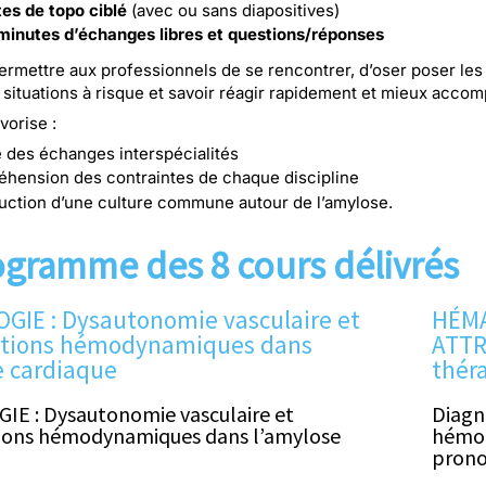
es de topo ciblé
(avec ou sans diapositives)
minutes d’échanges libres et questions/réponses
 Permettre aux professionnels de se rencontrer, d’oser poser le
s situations à risque et savoir réagir rapidement et mieux accomp
vorise :
té des échanges interspécialités
éhension des contraintes de chaque discipline
ruction d’une culture commune autour de l’amylose.
ogramme des 8 cours délivrés
GIE : Dysautonomie vasculaire et
HÉMA
ations hémodynamiques dans
ATTR 
e cardiaque
thér
IE : Dysautonomie vasculaire et
Diagn
ions hémodynamiques dans l’amylose
hémop
prono