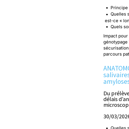
Principe
Quelles s
est-ce « lo
Quels so
Impact pour
génotypage 
sécurisation 
parcours pati
ANATOMOP
salivaire
amylose
Du prélève
délais d’a
microscopi
30/03/2026
Quelles 