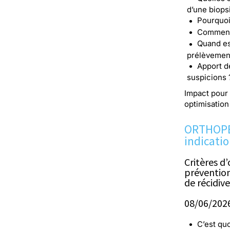
d’une biops
Pourquoi
Comment 
Quand es
prélèvement
Apport d
suspicions 
Impact pour 
optimisatio
ORTHOPÉD
indicatio
Critères d’
prévention
de récidive
08/06/2026 
C’est qu