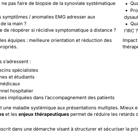
 ne pas faire de biopsie de la synoviale systématique
Qua
Pro
s symptômes / anomalies EMG adresser aux
dysau
 de la main ?
Qua
ile de réopérer si récidive symptomatique à distance ?
l’IRC 
les équipes : meilleure orientation et réduction des
Impact 
ropriés.
thérap
 s’adressent :
cins spécialistes
nes et étudiants
médicaux
nel hospitalier
pes impliquées dans l’accompagnement des patients
t une maladie systémique aux présentations multiples. Mieux e
es
et les
enjeux thérapeutiques
permet de réduire les retards d
nscrit dans une démarche visant à structurer et sécuriser la pr