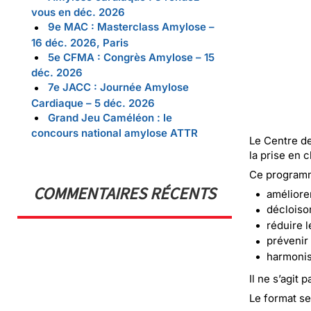
vous en déc. 2026
9e MAC : Masterclass Amylose –
16 déc. 2026, Paris
5e CFMA : Congrès Amylose – 15
déc. 2026
7e JACC : Journée Amylose
Cardiaque – 5 déc. 2026
Grand Jeu Caméléon : le
concours national amylose ATTR
Le
Centre d
la prise en c
Ce programm
COMMENTAIRES RÉCENTS
améliore
décloiso
réduire l
prévenir
harmonis
Il ne s’agit
Le format se