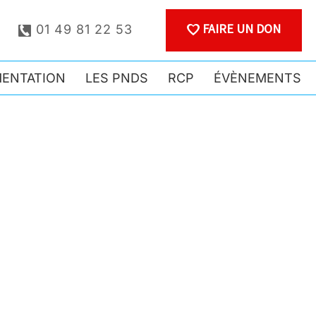
FAIRE UN DON
01 49 81 22 53
ENTATION
LES PNDS
RCP
ÉVÈNEMENTS
ON AMYLOSE
 UN PROGRAMME
PLINAIRE POUR
CONCRÈTEMENT