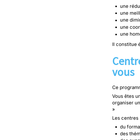
une rédu
une meil
une dimi
une coor
une homo
Il constitue
Centr
vous
Ce programm
Vous êtes un
organiser un
»
Les centres 
du forma
des thém