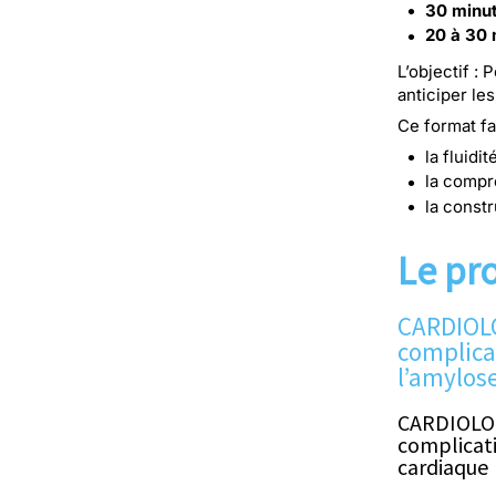
30 minut
20 à 30 
L’objectif :
anticiper le
Ce format fa
la fluidi
la compr
la const
Le pr
CARDIOLO
complic
l’amylos
CARDIOLOG
complicat
cardiaque