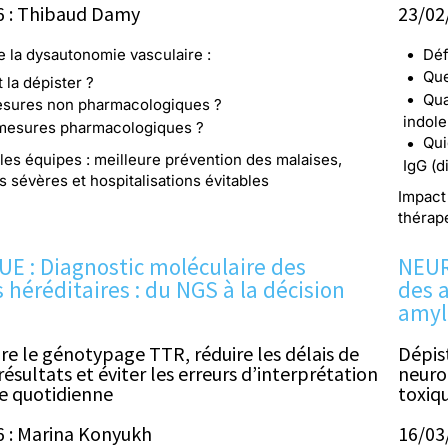
6 : Thibaud Damy
23/02
e la dysautonomie vasculaire :
Déf
Que
la dépister ?
Qua
sures non pharmacologiques ?
indole
mesures pharmacologiques ?
Qui
les équipes : meilleure prévention des malaises,
IgG (d
 sévères et hospitalisations évitables
Impact 
thérap
E : Diagnostic moléculaire des
NEUR
héréditaires : du NGS à la décision
des 
amyl
 le génotypage TTR, réduire les délais de
Dépis
ésultats et éviter les erreurs d’interprétation
neuro
e quotidienne
toxiq
 : Marina Konyukh
16/03