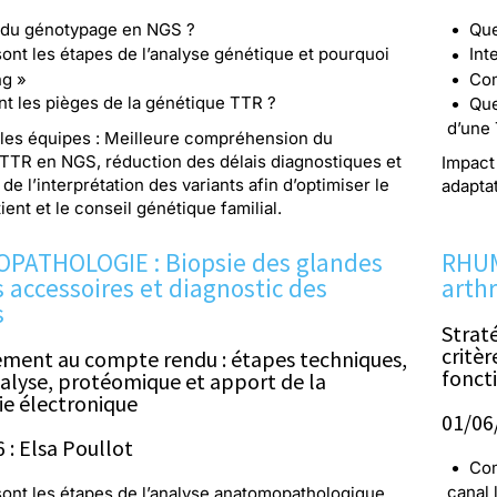
 du génotypage en NGS ?
Que
ont les étapes de l’analyse génétique et pourquoi
Int
ng »
Com
nt les pièges de la génétique TTR ?
Que
d’une 
 les équipes : Meilleure compréhension du
TTR en NGS, réduction des délais diagnostiques et
Impact
de l’interprétation des variants afin d’optimiser le
adapta
ent et le conseil génétique familial.
ATHOLOGIE : Biopsie des glandes
RHUM
s accessoires et diagnostic des
arthr
s
Straté
critèr
ment au compte rendu : étapes techniques,
fonct
nalyse, protéomique et apport de la
e électronique
01/06
 : Elsa Poullot
Com
canal 
sont les étapes de l’analyse anatomopathologique