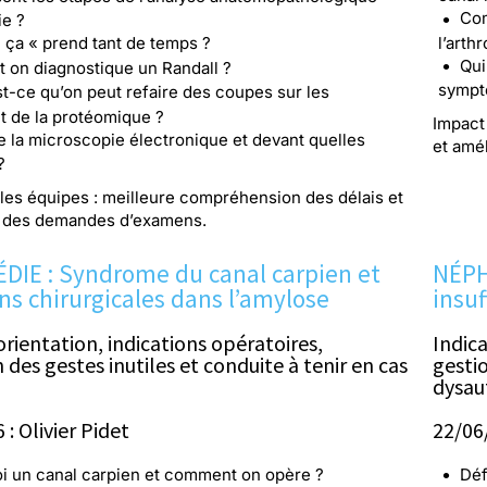
Com
ie ?
l’arth
 ça « prend tant de temps ?
Qui
on diagnostique un Randall ?
sympto
t-ce qu’on peut refaire des coupes sur les
 de la protéomique ?
Impact
e la microscopie électronique et devant quelles
et amél
?
les équipes : meilleure compréhension des délais et
n des demandes d’examens.
IE : Syndrome du canal carpien et
NÉPH
ns chirurgicales dans l’amylose
insuf
orientation, indications opératoires,
Indica
 des gestes inutiles et conduite à tenir en cas
gestio
dysau
: Olivier Pidet
22/06
oi un canal carpien et comment on opère ?
Déf