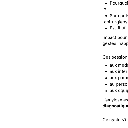
Pourquoi
?
Sur quel
chirurgiens
Est-il ut
Impact pour 
gestes inapp
Ces sessions
aux méde
aux inter
aux para
au person
aux équi
L’amylose es
diagnostiqu
Ce cycle s’i
: