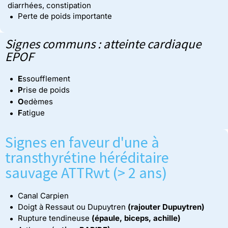
diarrhées, constipation
Perte de poids importante
Signes communs : atteinte cardiaque
EPOF
E
ssoufflement
P
rise de poids
O
edèmes
F
atigue
Signes en faveur d'une à
transthyrétine héréditaire
sauvage ATTRwt (> 2 ans)
Canal Carpien
Doigt à Ressaut ou Dupuytren
(rajouter Dupuytren)
Rupture tendineuse
(épaule, biceps, achille)