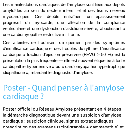
Les manifestations cardiaques de l’amylose sont liées aux dépôts
amyloïdes au sein du secteur interstitiel et des tissus nerveux
myocardiques. Ces dépôts entraînent un épaississement
progressif du myocarde, une altération de la compliance
ventriculaire et une dysfonction diastolique sévère, aboutissant à
une cardiomyopathie restrictive infiltrante.
Ces atteintes se traduisent cliniquement par des symptômes
d’insuffisance cardiaque et des troubles du rythme. L’insuffisance
cardiaque à fraction d’éjection préservée (FEVG ≥ 50 %) est la
présentation la plus fréquente — elle est souvent étiquetée à tort «
cardiopathie hypertensive » ou « cardiomyopathie hypertrophique
idiopathique », retardant le diagnostic d’amylose.
Poster - Quand penser à l'amylose
cardiaque ?
Poster officiel du Réseau Amylose présentant en 4 étapes
la démarche diagnostique devant une suspicion d’amylose
cardiaque : suspicion clinique, signes extracardiaques,
prescription des examens (scintigraphie + gammapathie) et