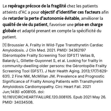
Le
repérage précoce de la fragilité
chez les patients
atteints d’AC a pour
objectif d’identifier ces facteurs
afin
de
retarder la perte d’autonomie évitable
, améliorer la
qualité de vie du patient
, favoriser une
prise en charge
globale
et adapté prenant en compte la spécificité du
patient.
[1] Broussier A. Frailty in Wild-Type Transthyretin Cardiac
Amyloidosis. J Clin Med. 2021. PMID: 34362197
(Gérontopôle Frailty Screening Tool (GFST) Vellas B,
Balardy L, Gillette-Guyonnet S, et al. Looking for frailty in
community-dwelling older persons: the Gérontopôle Frailty
Screening Tool (GFST). J Nutr Health Aging. 2013;17(7):629-
631). 2 Fine NM, McMillan JM. Prevalence and Prognostic
Significance of Frailty Among Patients with Transthyretin
Amyloidosis Cardiomyopathy. Circ Heart Fail. 2021
Jun;14(6): e008105. doi:
10.1161/CIRCHEARTFAILURE.120.008105. Epub 2021 May 26.
PMID: 34034508.