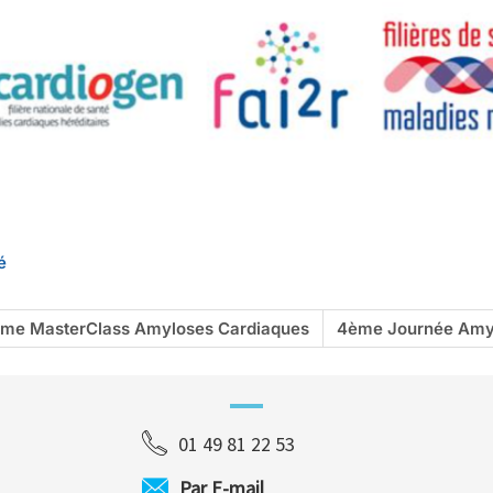
é
ème MasterClass Amyloses Cardiaques
4ème Journée Amyl
01 49 81 22 53
Par E-mail