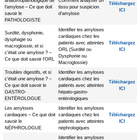
anatomopathologique de
Comment analyser un
Téléchargez
l’amylose – Ce que doit
tissu pour suspicion
ICI
savoir le
d’amylose
PATHOLOGISTE
Identifier les amyloses
Surdité, dysphonie,
cardiaques chez les
dysphagie ou
patients avec atteintes
Téléchargez
macroglossie, et si
ORL (Surdité ou
ICI
c’était une amylose ? –
Dysphonie ou
Ce que doit savoir l’ORL
Macroglossie)
Troubles digestifs, et si
Identifier les amyloses
c’était une amylose ? –
cardiaques chez les
Téléchargez
Ce que doit savoir le
patients avec atteintes
ICI
GASTRO-
hépato-gastro-
ENTÉROLOGUE
entérologiques
Les amyloses
Identifier les amyloses
cardiaques – Ce que doit
cardiaques chez les
Téléchargez
savoir le
patients avec atteintes
ICI
NÉPHROLOGUE
néphrologiques
Identifier les amyloses