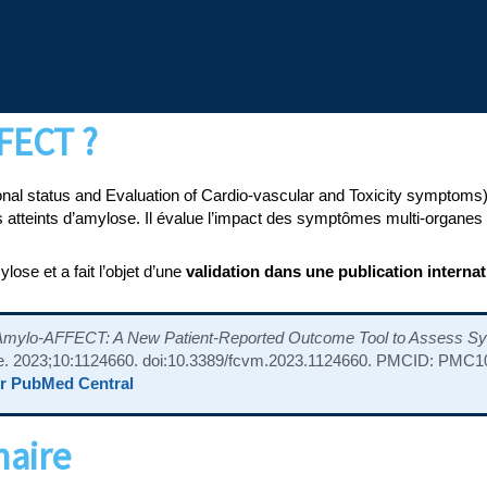
FECT ?
status and Evaluation of Cardio-vascular and Toxicity symptoms) es
 atteints d’amylose. Il évalue l’impact des symptômes multi-organes de
ose et a fait l’objet d’une
validation dans une publication internat
Amylo-AFFECT: A New Patient-Reported Outcome Tool to Assess Symp
ine. 2023;10:1124660. doi:10.3389/fcvm.2023.1124660. PMCID: PMC
sur PubMed Central
naire