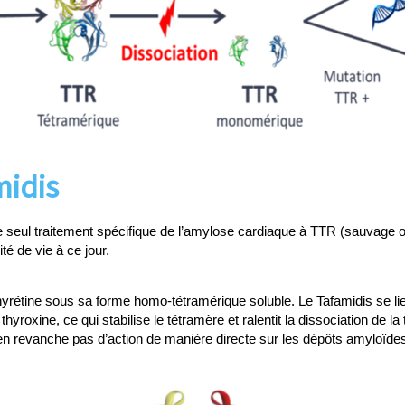
midis
eul traitement spécifique de l’amylose cardiaque à TTR (sauvage ou 
té de vie à ce jour.
nsthyrétine sous sa forme homo-tétramérique soluble. Le Tafamidis se li
a thyroxine, ce qui stabilise le tétramère et ralentit la dissociation d
en revanche pas d’action de manière directe sur les dépôts amyloïdes 