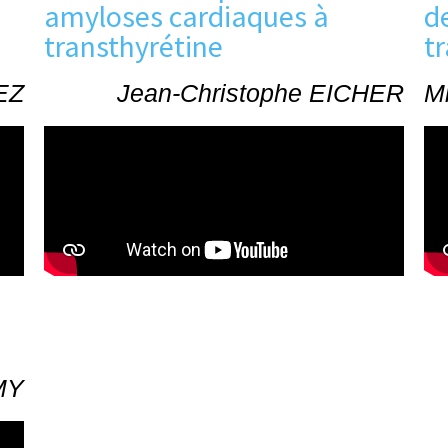
amyloses cardiaques à
d
transthyrétine
t
EZ
Jean-Christophe EICHER
M
MY