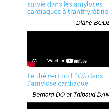
survie dans les amyloses
cardiaques à tranthyrétine
Diane BOD
Le thé vert ou l'ECG dans
l'amylose cardiaque
Bernard DO et Thibaud DA