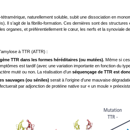
-tétramérique, naturellement soluble, subit une dissociation en mono
és). Il s’agit de la fibrillo-formation. Ces dernières sont des structur
e des organes, et préférentiellement le cœur, les nerfs et la synoviale de
s l’amylose à TTR (ATTR) :
 gène TTR dans les formes héréditaires (ou mutées).
Même si ces a
ymptômes est tardif (avec une variation importante en fonction du typ
ctère muté ou non. La réalisation d’un
séquençage de TTR est donc
mes sauvages (ou séniles)
serait à l’origine d’une mauvaise dégrada
ectuerait par adjonction de protéine native sur « un moule » préexistant