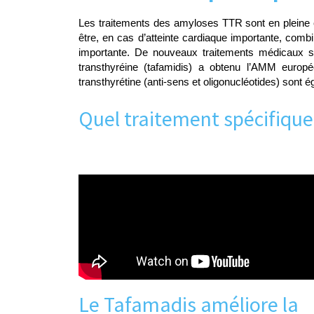
Les traitements des amyloses TTR sont en pleine év
être, en cas d’atteinte cardiaque importante, comb
importante. De nouveaux traitements médicaux sont
transthyréine (tafamidis) a obtenu l’AMM euro
transthyrétine (anti-sens et oligonucléotides) son
Quel traitement spécifique
Le Tafamadis améliore la