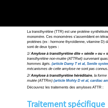
La transthyrétine (TTR) est une protéine synthétisée
monomère. Ces monomères s’assemblent en tétram
protéines (ex : hormone thyroïdienne, vitamine D)
sont de deux types :
1/
Amylose à transthyrétine
dite « sénile »
ou
«
transthyrétine non-mutée (ATTRwt) survenant quas
hommes âgés.
(article Damy T et al, Senile syst
mécanismes de cette amylose ne sont pas connus
2/
Amylose à transthyrétine héréditaire
, la forme 
mutée (ATTRm)
(article Mohty D et al, cardiac a
Découvrez les traitements des amyloses ATTR :
Traitement spécifique