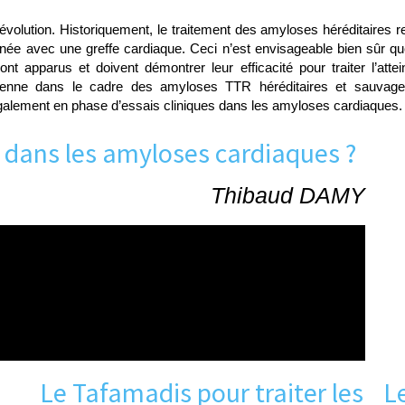
olution. Historiquement, le traitement des amyloses héréditaires re
inée avec une greffe cardiaque. Ceci n’est envisageable bien sûr q
 apparus et doivent démontrer leur efficacité pour traiter l’attei
péenne dans le cadre des amyloses TTR héréditaires et sauvag
t également en phase d’essais cliniques dans les amyloses cardiaques
 dans les amyloses cardiaques ?
Thibaud DAMY
Le Tafamadis pour traiter les
L