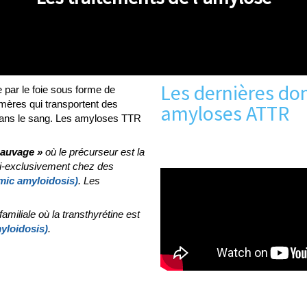
Les dernières do
 par le foie sous forme de
ères qui transportent des
amyloses ATTR
 dans le sang. Les amyloses TTR
sauvage
»
où le précurseur est la
i-exclusivement chez des
emic amyloidosis)
.
Les
.
familiale où la transthyrétine est
myloidosis)
.