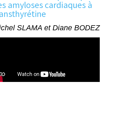
es amyloses cardiaques à
ransthyrétine
ichel SLAMA et Diane BODEZ