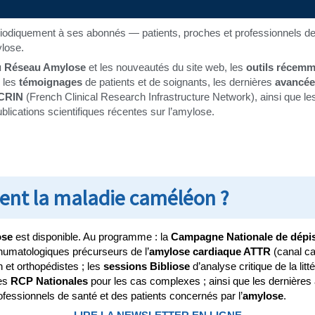
iodiquement à ses abonnés — patients, proches et professionnels de
ylose.
du Réseau Amylose
et les nouveautés du site web, les
outils récem
, les
témoignages
de patients et de soignants, les dernières
avancée
CRIN
(French Clinical Research Infrastructure Network), ainsi que l
blications scientifiques récentes sur l’amylose.
aient la maladie caméléon ?
ose
est disponible. Au programme : la
Campagne Nationale de dépis
rhumatologiques précurseurs de l’
amylose cardiaque ATTR
(canal ca
 et orthopédistes ; les
sessions Bibliose
d’analyse critique de la litt
les
RCP Nationales
pour les cas complexes ; ainsi que les dernières 
ofessionnels de santé et des patients concernés par l’
amylose
.