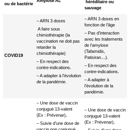
Amylose AL
héréditaire ou
ou de bactérie
sauvage
– ARN 3 doses en
– ARN 3 doses
fonction de l’âge
A faire sous
– Pas d’interaction
chimiothérapie (la
avec les traitements
vaccination ne doit pas
de l’amylose
retarder la
(Tafamidis,
chimiothérapie)
COVID19
Patisiran…).
– En respect des
– En respect des
contre-indications.
contre-indications.
– A adapter à l’évolution
– A adapter à
de la pandémie.
l’évolution de la
pandémie.
– Une dose de vaccin
conjugué 13-valent
– Une dose de vaccin
(Ex : Prévenar),
conjugué 13-valent
(Ex : Prévenar),
– Suivie d’une dose de
vaccin non conjugué