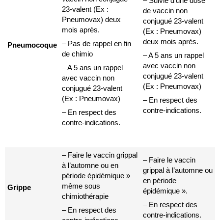
– Suivie d’une dose
23-valent (Ex :
de vaccin non
Pneumovax) deux
conjugué 23-valent
mois après.
(Ex : Pneumovax)
deux mois après.
– Pas de rappel en fin
Pneumocoque
de chimio
– A 5 ans un rappel
avec vaccin non
– A 5 ans un rappel
conjugué 23-valent
avec vaccin non
(Ex : Pneumovax)
conjugué 23-valent
(Ex : Pneumovax)
– En respect des
contre-indications.
– En respect des
contre-indications.
– Faire le vaccin grippal
– Faire le vaccin
à l’automne ou en
grippal à l’automne ou
période épidémique »
en période
même sous
Grippe
épidémique ».
chimiothérapie
– En respect des
– En respect des
contre-indications.