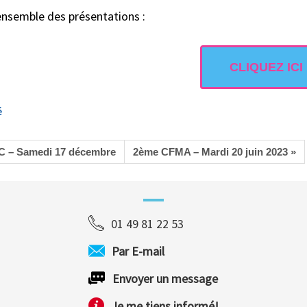
’ensemble des présentations :
CLIQUEZ ICI
é
C – Samedi 17 décembre
2ème CFMA – Mardi 20 juin 2023 »
01 49 81 22 53
Par E-mail
Envoyer un message
Je me tiens informé!