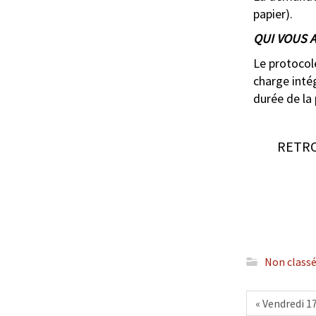
papier).
QUI VOUS A
Le protocole
charge intég
durée de la 
RETRO
Non class
« Vendredi 17