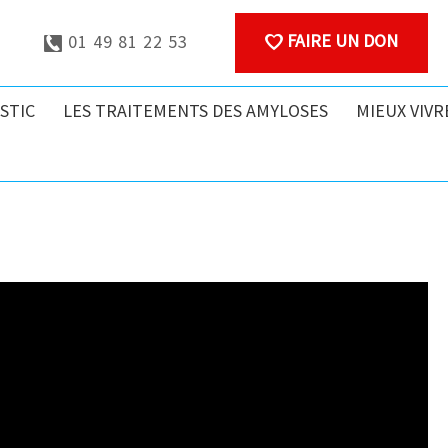
FAIRE UN DON
01 49 81 22 53
STIC
LES TRAITEMENTS DES AMYLOSES
MIEUX VIVR
e Amylose à 100% par
Maladie