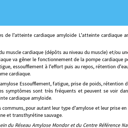
es de l’atteinte cardiaque amyloïde L’atteinte cardiaque 
du muscle cardiaque (dépôts au niveau du muscle) et/ou une
diaque va gêner le fonctionnement de la pompe cardiaque p
tigue, essoufflement à l’effort puis au repos, rétention d
thme cardiaque.
ylose Essoufflement, fatigue, prise de poids, rétention 
Ces symptômes sont très fréquents et peuvent se voir da
einte cardiaque amyloïde.
 communs, pour autant leur type d’amylose et leur prise en c
ine et transthyrétine sauvage.
u sein du Réseau Amylose Mondor et du Centre Référence N