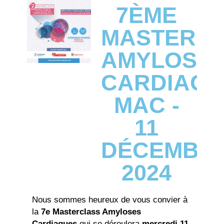
7ÈME
MASTERC
AMYLOSE
CARDIAQU
MAC -
11
DÉCEMBR
2024
Nous sommes heureux de vous convier à
la
7e Masterclass Amyloses
Cardiaques
qui se déroulera
mercredi 11