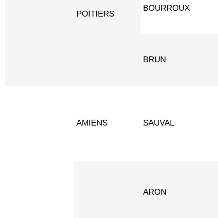
BOURROUX
POITIERS
BRUN
AMIENS
SAUVAL
Nous utilisons des cookies pour vous offrir la meilleure
expérience sur notre site.
Vous pouvez en savoir plus sur les cookies que nous utilisons ou
les désactiver dans
paramètres
.
ARON
Accepter