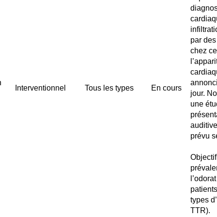
diagnos
cardiaq
infiltra
par des
chez ce
l’appar
cardiaq
h
annonci
Interventionnel
Tous les types
En cours
jour. N
une étu
présenta
auditiv
prévu se
Objectif
prévale
l’odora
patient
types d
TTR).