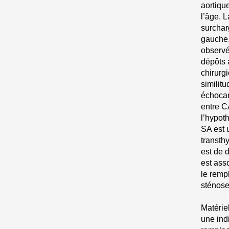
aortiqu
l’âge. 
surchar
gauche.
observé
dépôts 
chirurg
similit
échocar
entre C
l’hypot
SA est 
transthy
est de 
est ass
le remp
sténose
Matérie
une ind