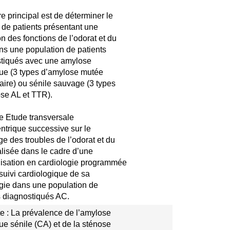
re principal est de déterminer le
de patients présentant une
on des fonctions de l’odorat et du
ns une population de patients
tiqués avec une amylose
ue (3 types d’amylose mutée
taire) ou sénile sauvage (3 types
se AL et TTR).
 Etude transversale
trique successive sur le
ge des troubles de l’odorat et du
alisée dans le cadre d’une
lisation en cardiologie programmée
 suivi cardiologique de sa
gie dans une population de
s diagnostiqués AC.
e : La prévalence de l’amylose
ue sénile (CA) et de la sténose