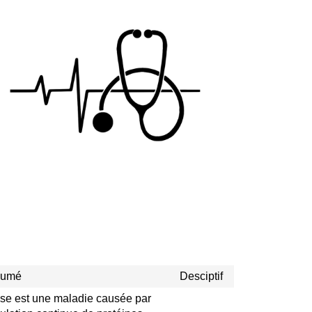
sumé
Desciptif
se est une maladie causée par