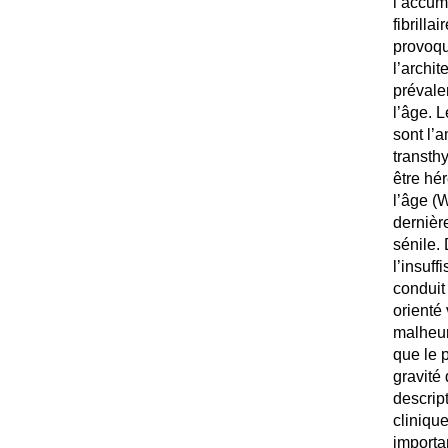
l’accum
fibrilla
provoqu
l’archit
prévale
l’âge. 
sont l’
transth
être hé
l’âge (
dernièr
sénile.
l’insuff
conduit 
orienté
malheur
que le p
gravité 
descrip
cliniqu
importan