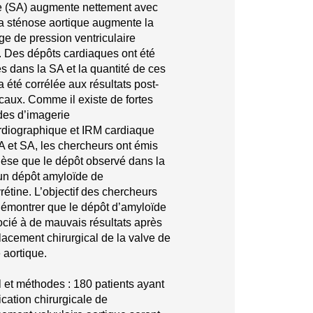
e (SA) augmente nettement avec
La sténose aortique augmente la
ge de pression ventriculaire
 Des dépôts cardiaques ont été
s dans la SA et la quantité de ces
a été corrélée aux résultats post-
icaux. Comme il existe de fortes
udes d’imagerie
diographique et IRM cardiaque
A et SA, les chercheurs ont émis
hèse que le dépôt observé dans la
un dépôt amyloïde de
rétine. L’objectif des chercheurs
démontrer que le dépôt d’amyloïde
ocié à de mauvais résultats après
lacement chirurgical de la valve de
 aortique.
l et méthodes : 180 patients ayant
ication chirurgicale de