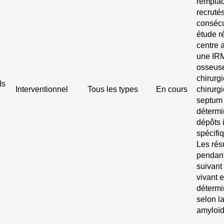
remplac
recruté
consécu
étude r
centre 
une IRM
osseuse
chirurgi
Is
Interventionnel
Tous les types
En cours
chirurg
septum 
détermin
dépôts i
spécifi
Les rés
pendant
suivant 
vivant e
détermi
selon l
amyloïd