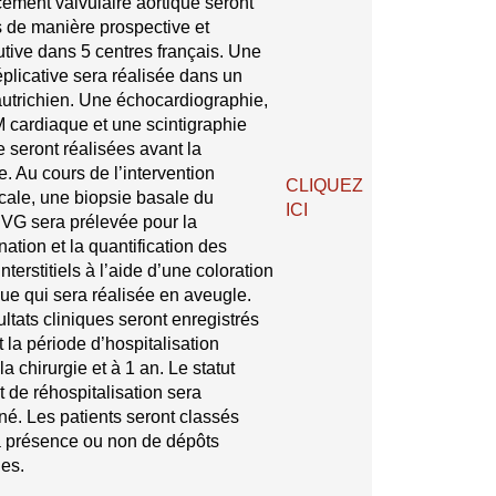
ement valvulaire aortique seront
s de manière prospective et
tive dans 5 centres français. Une
éplicative sera réalisée dans un
autrichien. Une échocardiographie,
 cardiaque et une scintigraphie
 seront réalisées avant la
e. Au cours de l’intervention
CLIQUEZ
icale, une biopsie basale du
ICI
VG sera prélevée pour la
ation et la quantification des
nterstitiels à l’aide d’une coloration
que qui sera réalisée en aveugle.
ultats cliniques seront enregistrés
 la période d’hospitalisation
la chirurgie et à 1 an. Le statut
t de réhospitalisation sera
né. Les patients seront classés
a présence ou non de dépôts
es.