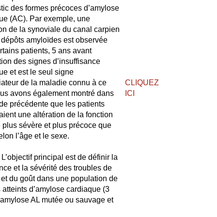
tic des formes précoces d’amylose
ue (AC). Par exemple, une
tion de la synoviale du canal carpien
 dépôts amyloïdes est observée
rtains patients, 5 ans avant
ition des signes d’insuffisance
ue et est le seul signe
ateur de la maladie connu à ce
CLIQUEZ
ous avons également montré dans
ICI
de précédente que les patients
ient une altération de la fonction
e plus sévère et plus précoce que
lon l’âge et le sexe.
 L’objectif principal est de définir la
nce et la sévérité des troubles de
t et du goût dans une population de
s atteints d’amylose cardiaque (3
’amylose AL mutée ou sauvage et