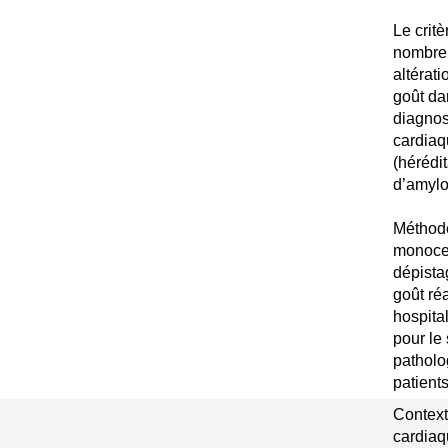
Le critè
nombre 
altérati
goût da
diagnos
cardiaq
(hérédi
d’amylo
Méthode
monocen
dépista
goût ré
hospita
pour le
patholo
patient
Context
cardiaq