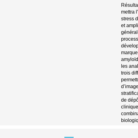
Résulta
mettra l
stress 
et ampl
général
process
dévelop
marqueu
amyloïd
les ana
trois d
permett
d’image
stratifi
de dépô
cliniqu
combina
biologi