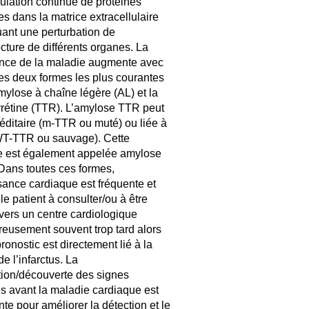
ulation continue de protéines
ires dans la matrice extracellulaire
ant une perturbation de
ecture de différents organes. La
nce de la maladie augmente avec
Les deux formes les plus courantes
amylose à chaîne légère (AL) et la
yrétine (TTR). L’amylose TTR peut
réditaire (m-TTR ou muté) ou liée à
WT-TTR ou sauvage). Cette
e est également appelée amylose
 Dans toutes ces formes,
isance cardiaque est fréquente et
le patient à consulter/ou à être
 vers un centre cardiologique
eusement souvent trop tard alors
ronostic est directement lié à la
de l’infarctus. La
tion/découverte des signes
es avant la maladie cardiaque est
te pour améliorer la détection et le