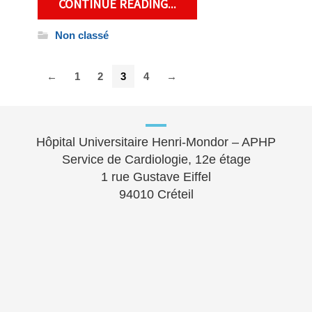
CONTINUE READING...
Non classé
←
1
2
3
4
→
Hôpital Universitaire Henri-Mondor – APHP
Service de Cardiologie, 12e étage
1 rue Gustave Eiffel
94010 Créteil