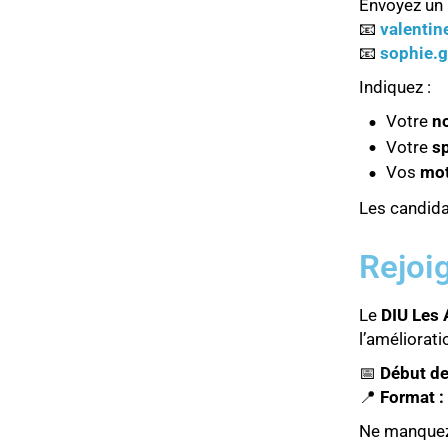
Envoyez un m
📧
valentin
📧
sophie.g
Indiquez :
Votre
n
Votre
sp
Vos
mot
Les candid
Rejoi
Le
DIU Les
l’améliorati
📅
Début de
📍
Format : 
Ne manquez 