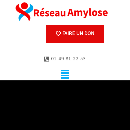
FAIRE UN DON
01 49 81 22 53
Oedèmes, perte de
protides dans les urines :
la néphropathie amyloïde