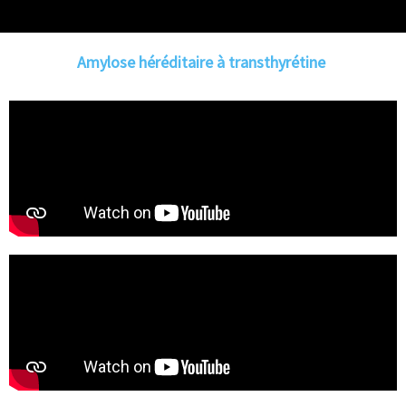
Amylose héréditaire à transthyrétine ​