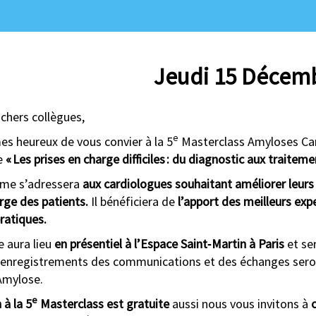
Jeudi 15 Décem
 chers collègues,
e
 heureux de vous convier à la 5
Masterclass Amyloses Car
e
«
Les prises en charge difficiles : du diagnostic aux traitem
me s’adressera
aux cardiologues souhaitant améliorer leurs
rge des patients.
Il bénéficiera de
l’apport des meilleurs ex
ratiques.
e aura lieu
en présentiel à l’Espace Saint‑Martin à Paris
et se
enregistrements des communications et des échanges seront
Amylose.
e
 à la 5
Masterclass est gratuite
aussi nous vous invitons à
c