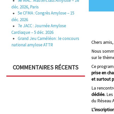
9e MAC : Masterclass Amylose – 16
déc. 2026, Paris
5e CFMA : Congrès Amylose – 15
déc. 2026
7e JACC : Journée Amylose
Cardiaque – 5 déc. 2026
Grand Jeu Caméléon : le concours
Chers amis,
national amylose ATTR
Nous sommes
sur le thèm
Ce program
COMMENTAIRES RÉCENTS
prise en cha
et surtout p
La rencontr
dédiée.
Les 
du Réseau 
L’inscription