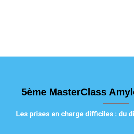
5ème MasterClass Amyl
Les prises en charge difficiles : du 