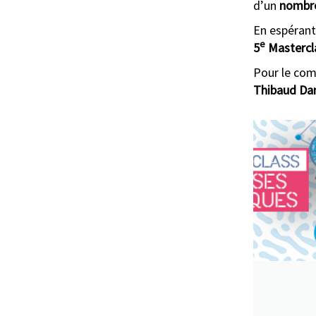
d’un
nombre
En espéran
e
5
Mastercla
Pour le com
Thibaud Damy